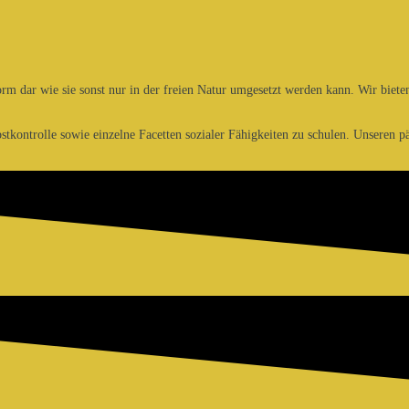
form dar wie sie sonst nur in der freien Natur umgesetzt werden kann. Wir 
kontrolle sowie einzelne Facetten sozialer Fähigkeiten zu schulen. Unseren pä