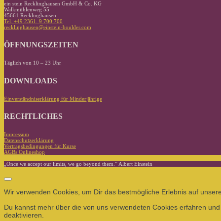
ein stein Recklinghausen GmbH & Co. KG
Walkmühlenweg 55
45661 Recklinghausen
Tel. +49 2361. 9 700 700
recklinghausen@einstein-boulder.com
ÖFFNUNGSZEITEN
Täglich von 10 – 23 Uhr
DOWNLOADS
Einverständniserklärung für Minderjährige
RECHTLICHES
Impressum
Datenschutzerklärung
Vertragsbedingungen für Kurse
AGBs Onlineshop
„Once we accept our limits, we go beyond them.” Albert Einstein
Wir verwenden Cookies, um Dir das bestmögliche Erlebnis auf unsere
Du kannst mehr über die von uns verwendeten Cookies erfahren und d
deaktivieren.