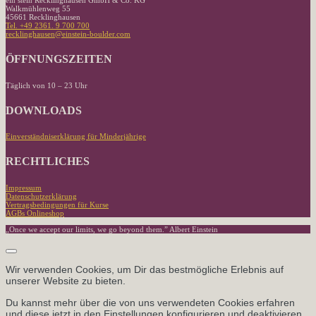
ein stein Recklinghausen GmbH & Co. KG
Walkmühlenweg 55
45661 Recklinghausen
Tel. +49 2361. 9 700 700
recklinghausen@einstein-boulder.com
ÖFFNUNGSZEITEN
Täglich von 10 – 23 Uhr
DOWNLOADS
Einverständniserklärung für Minderjährige
RECHTLICHES
Impressum
Datenschutzerklärung
Vertragsbedingungen für Kurse
AGBs Onlineshop
„Once we accept our limits, we go beyond them.” Albert Einstein
Wir verwenden Cookies, um Dir das bestmögliche Erlebnis auf
unserer Website zu bieten.
Du kannst mehr über die von uns verwendeten Cookies erfahren
und diese jetzt in den
Einstellungen
konfigurieren und deaktivieren.