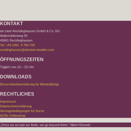
KONTAKT
ein stein Recklinghausen GmbH & Co. KG
Walkmühlenweg 55
45661 Recklinghausen
Tel. +49 2361. 9 700 700
recklinghausen@einstein-boulder.com
ÖFFNUNGSZEITEN
Täglich von 10 – 23 Uhr
DOWNLOADS
Einverständniserklärung für Minderjährige
RECHTLICHES
Impressum
Datenschutzerklärung
Vertragsbedingungen für Kurse
AGBs Onlineshop
„Once we accept our limits, we go beyond them.” Albert Einstein